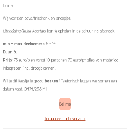
Deinze.
Wij voorzien cava/frisdrank en snoepjes.
Uitnodiging/leuke kaartjes
kan je ophalen in de schuur na afspraak.
min - max deelnemers
: 6 - 14
Duur
: 3u
Prijs
: 75 euro/p en vanaf 10 personen 70 euro/p- alles van materiaal
inbegrepen (incl. droogbloemen).
Wil je dit feestje te graag
boeken
?
Telefonisch leggen we samen een
datum vast. (0474/23.81.41)
Bel me
Terug naar het overzicht