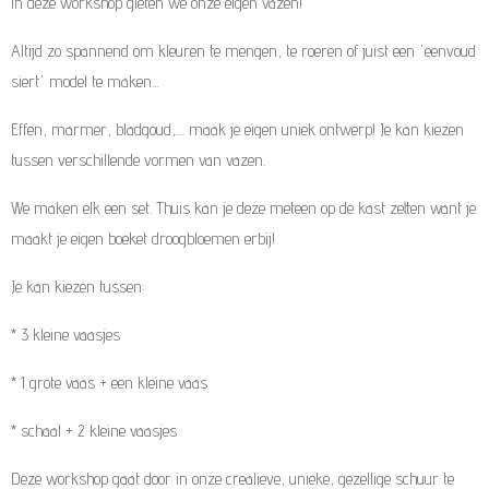
In deze workshop gieten we onze eigen vazen!
Altijd zo spannend om kleuren te mengen, te roeren of juist een 'eenvoud
siert' model te maken...
Effen, marmer, bladgoud,.... maak je eigen uniek ontwerp! Je kan kiezen
tussen verschillende vormen van vazen.
We maken elk een set. Thuis kan je deze meteen op de kast zetten want je
maakt je eigen boeket droogbloemen erbij!
Je kan kiezen tussen:
* 3 kleine vaasjes
* 1 grote vaas + een kleine vaas
* schaal + 2 kleine vaasjes
Deze workshop gaat door in onze crealieve, unieke, gezellige schuur te