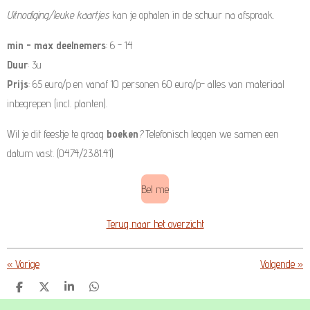
Uitnodiging/leuke kaartjes
kan je ophalen in de schuur na afspraak.
min - max deelnemers
: 6 - 14
Duur
: 3u
Prijs
: 65 euro/p en vanaf 10 personen 60 euro/p- alles van materiaal
inbegrepen (incl. planten).
Wil je dit feestje te graag
boeken
?
Telefonisch leggen we samen een
datum vast. (0474/23.81.41)
Bel me
Terug naar het overzicht
«
Vorige
Volgende
»
D
D
S
D
e
e
h
e