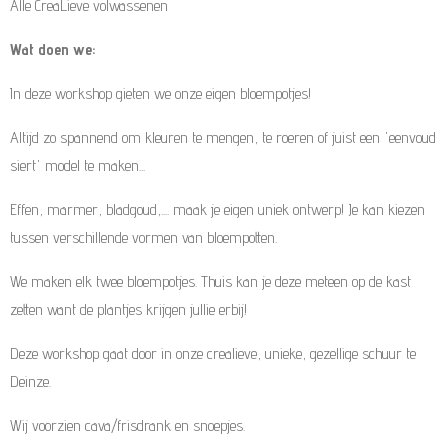
Alle CreaLieve volwassenen
Wat doen we:
In deze workshop gieten we onze eigen bloempotjes!
Altijd zo spannend om kleuren te mengen, te roeren of juist een 'eenvoud
siert' model te maken...
Effen, marmer, bladgoud,.... maak je eigen uniek ontwerp! Je kan kiezen
tussen verschillende vormen van bloempotten.
We maken elk twee bloempotjes. Thuis kan je deze meteen op de kast
zetten want de plantjes krijgen jullie erbij!
Deze workshop gaat door in onze crealieve, unieke, gezellige schuur te
Deinze.
Wij voorzien cava/frisdrank en snoepjes.