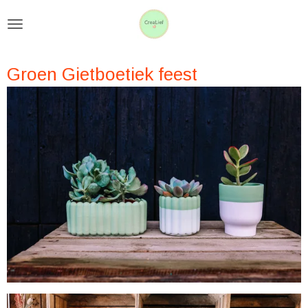
Ga
direct
naar
Groen Gietboetiek feest
de
hoofdinhoud