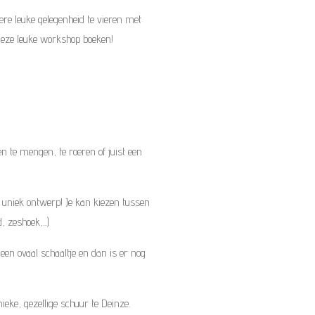
dere leuke gelegenheid te vieren met
deze leuke workshop boeken!
n te mengen, te roeren of juist een
n uniek ontwerp! Je kan kiezen tussen
 zeshoek,...)
een ovaal schaaltje en dan is er nog
eke, gezellige schuur te Deinze.