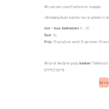
Wij voorzien cava/frisdrank en snoepjes.
Uitnodiging/leuke kaartjes
kan je ophalen in d
min - max deelnemers
: 6 - 20
Duur
: 3u
Prijs
: 55 euro/p en vanaf 10 personen 50 euro
Wil je dit feestje te graag
boeken
?
Telefonisch
(0474/23.81.41)
Bel me