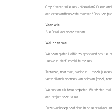
Organiseren jullie een vrijgezellen? Of een an
een groep enthousiaste mensen? Dan kan je 
Voor wie:
Alle CreaLieve volwassenen
Wat doen we:
We gaan gieten!! Altijd zo spannend om kleure
'eenvoud siert' model te maken...
Terrazzo, marmer, bladgoud,.... maak je eige
verschillende vormen van schalen (ovaal, rond,
We maken elk twee projecten. We starten met 
een project naar keuze.
Deze workshop gaat door in onze crealieve, uni