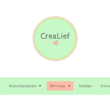
Verjaardagsfeestjes
Workshops
kadootjes
Knutse