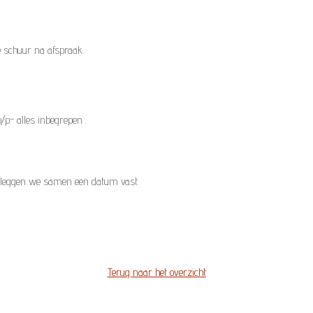
e schuur na afspraak.
/p- alles inbegrepen .
 leggen we samen een datum vast.
Terug naar het overzicht