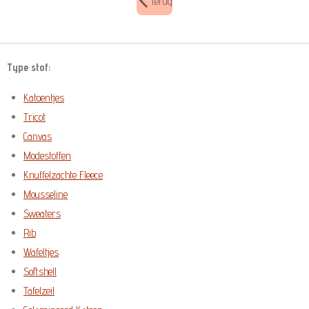
Terug
Type stof:
Katoentjes
Tricot
Canvas
Modestoffen
Knuffelzachte Fleece
Mousseline
Sweaters
Rib
Wafeltjes
Softshell
Tafelzeil