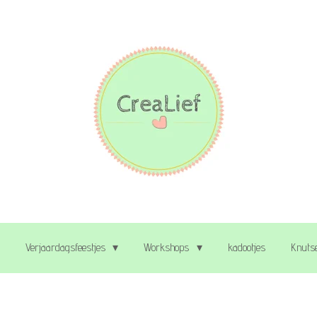
Verjaardagsfeestjes
Workshops
kadootjes
Knutse