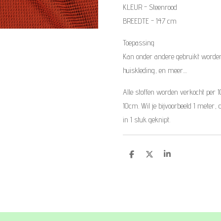
KLEUR - Steenrood
BREEDTE - 147 cm
Toepassing
Kan onder andere gebruikt worden
huiskleding, en meer....
Alle stoffen worden verkocht per 
10cm. Wil je bijvoorbeeld 1 meter, 
in 1 stuk geknipt.
D
D
S
e
e
h
l
e
a
e
l
r
n
e