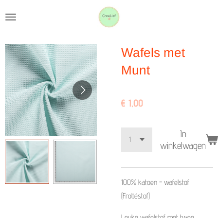
Ga
direct
naar
Wafels met
de
hoofdinhoud
Munt
€ 1,00
In
winkelwagen
100% katoen - wafelstof
(Frottéstof)
Leuke wafelstof met twee