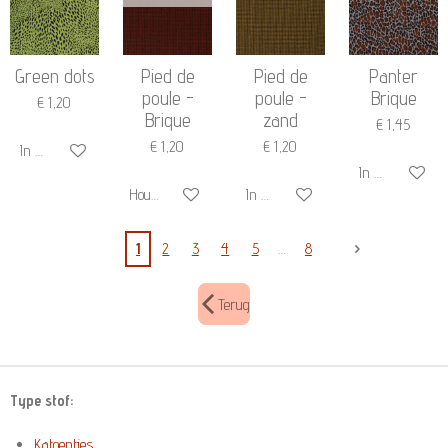
Green dots
Pied de
Pied de
Panter
poule -
poule -
Brique
€ 1,20
Brique
zand
€ 1,45
€ 1,20
€ 1,20
In winkelwagen
In winkelwage
Houd mij op de hoogte
In winkelwagen
1
2
3
4
5
8
Terug
Type stof:
Katoentjes