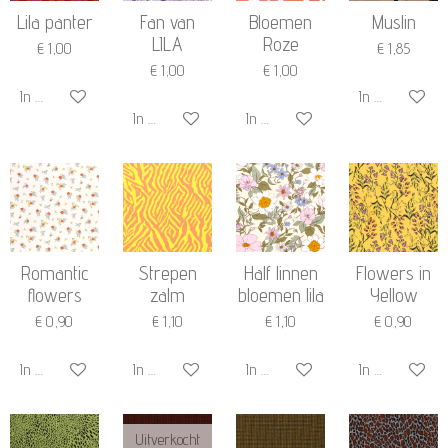
Lila panter
Fan van
Bloemen
Muslin
LILA
Roze
€ 1,00
€ 1,85
€ 1,00
€ 1,00
In winkelwagen
In winkelwage
In winkelwagen
In winkelwagen
Romantic
Strepen
Half linnen
Flowers in
flowers
zalm
bloemen lila
Yellow
€ 0,90
€ 1,10
€ 1,10
€ 0,90
In winkelwagen
In winkelwagen
In winkelwagen
In winkelwage
Uitverkocht