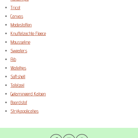
Tricot
Canvas
Modestoffen
Knuffelzachte Fleece
Mousseline
Sweaters
Rib
Wafeltjes
Softshell
Tafelzeil
Gelamineerd Katoen
Boordstof
Strijkapplicaties