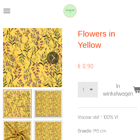
Ga
direct
naar
Flowers in
de
hoofdinhoud
Yellow
€ 0,90
In
winkelwagen
Viscose stof -
100% VI
Breedte: 145 cm