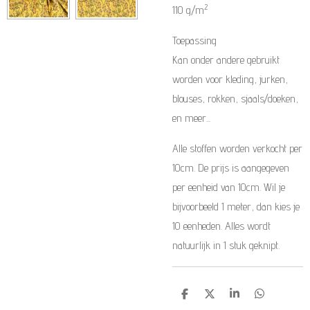
2
110 g/m
Toepassing
Kan onder andere gebruikt
worden voor kleding, jurken,
blouses, rokken, sjaals/doeken,
en meer...
Alle stoffen worden verkocht per
10cm. De prijs is aangegeven
per eenheid van 10cm. Wil je
bijvoorbeeld 1 meter, dan kies je
10 eenheden. Alles wordt
natuurlijk in 1 stuk geknipt.
D
D
S
D
e
e
h
e