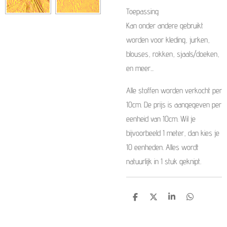
Toepassing
Kan onder andere gebruikt
worden voor kleding, jurken,
blouses, rokken, sjaals/doeken,
en meer...
Alle stoffen worden verkocht per
10cm. De prijs is aangegeven per
eenheid van 10cm. Wil je
bijvoorbeeld 1 meter, dan kies je
10 eenheden. Alles wordt
natuurlijk in 1 stuk geknipt.
D
D
S
D
e
e
h
e
l
e
a
l
e
l
r
e