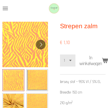
Ga
direct
naar
Strepen zalm
de
hoofdinhoud
€ 1,10
In
winkelwagen
Jersey stof -
95% VI / 5% EL
Breedte: 150 cm
2
210 g/m