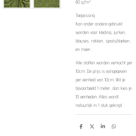
2
80 g/m
Toepassing
Kan onder andere gebruikt
worden voor kleding, jurken,
blouses, rokken, sjaals/doeken,
en meer...
Alle stoffen worden verkocht per
10cm. De prijs is aangegeven
per eenheid van 10cm. Wil je
bijvoorbeeld 1 meter, dan kies je
10 eenheden. Alles wordt
natuurlijk in 1 stuk geknipt.
D
D
S
D
e
e
h
e