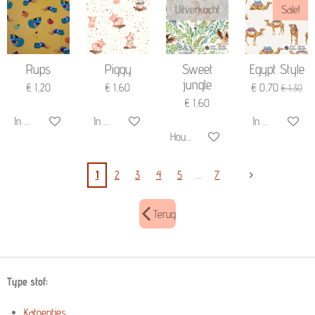
Uitverkocht
Sale!
Rups
Piggy
Sweet
Egypt Style
jungle
€ 1,20
€ 1,60
€ 0,70
€ 1,30
€ 1,60
In winkelwagen
In winkelwagen
In winkelwagen
Houd mij op de hoogte
1
2
3
4
5
7
Terug
Type stof:
Katoentjes