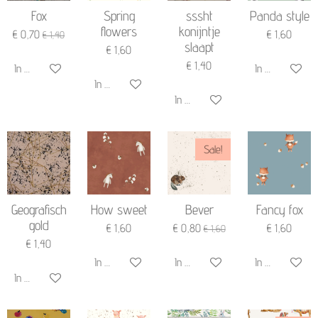
Fox
Spring
sssht
Panda style
flowers
konijntje
€ 0,70
€ 1,60
€ 1,40
slaapt
€ 1,60
€ 1,40
In winkelwagen
In winkelwagen
In winkelwagen
In winkelwagen
Sale!
Geografisch
How sweet
Bever
Fancy fox
gold
€ 1,60
€ 0,80
€ 1,60
€ 1,60
€ 1,40
In winkelwagen
In winkelwagen
In winkelwagen
In winkelwagen