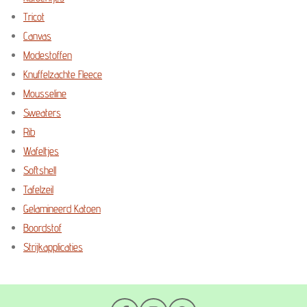
Tricot
Canvas
Modestoffen
Knuffelzachte Fleece
Mousseline
Sweaters
Rib
Wafeltjes
Softshell
Tafelzeil
Gelamineerd Katoen
Boordstof
Strijkapplicaties