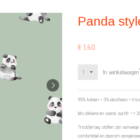
Panda styl
€ 1,60
In winkelwagen
95% katoen + 5%
elasthaan =
trico
Iets dikkere en vooral: zacht! -->
Tricot/jersey stoffen zijn vanwege
comfortabel en daarom aangenaam a