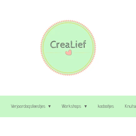
Verjaardagsfeestjes
Workshops
kadootjes
Knutse