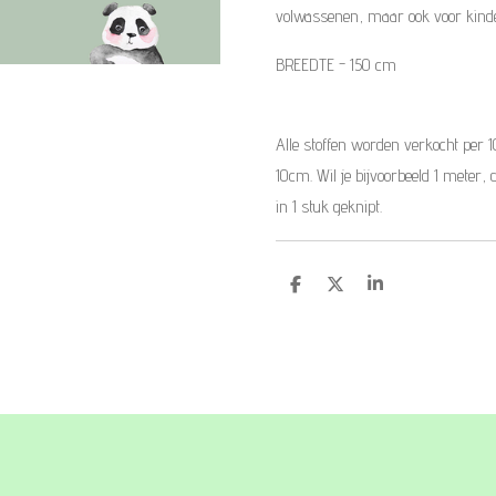
volwassenen, maar ook voor kind
BREEDTE - 150 cm
Alle stoffen worden verkocht per 
10cm. Wil je bijvoorbeeld 1 meter, 
in 1 stuk geknipt.
D
D
S
e
e
h
l
e
a
e
l
r
n
e