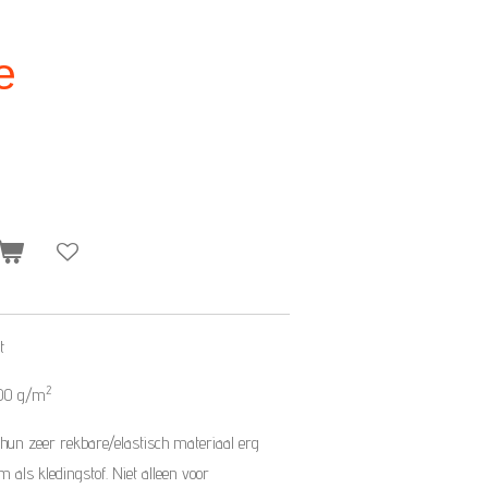
e
t
2
 200 g/m
 hun zeer rekbare/elastisch materiaal erg
ls kledingstof. Niet alleen voor