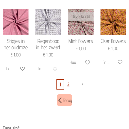
Uitverkocht
Stipjes in
Regenboog
Mint flowers
Oker flowers
het oudroze
in het zwart
€ 1,00
€ 1,00
€ 1,00
€ 1,00
Houd mij op de hoogte
In winkelwagen
In winkelwagen
In winkelwagen
1
2
Terug
Type stof: