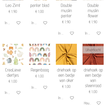
Leo Zimt
panter blad
Double
Double
muslin
muslin
€ 1,90
€ 1,00
panter
flower
€ 1,90
€ 1,90
In winkelwagen
In winkelwagen
In winkelwagen
In winkelwagen
Uitverkocht
CreaLieve
Regenboog
driehoek op
driehoek op
diertjes
een bedje
een bedje
€ 1,00
van oker
van
€ 1,00
steenrood
€ 1,00
In winkelwagen
€ 1,00
In winkelwagen
In winkelwagen
Houd mij op de 