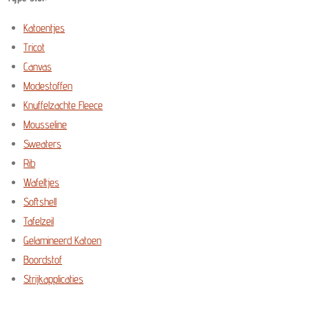
Katoentjes
Tricot
Canvas
Modestoffen
Knuffelzachte Fleece
Mousseline
Sweaters
Rib
Wafeltjes
Softshell
Tafelzeil
Gelamineerd Katoen
Boordstof
Strijkapplicaties