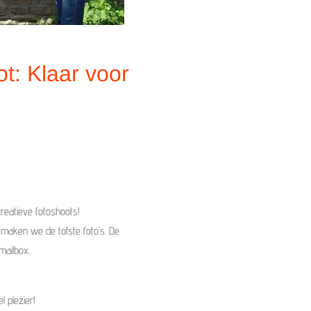
t: Klaar voor
eatieve fotoshoots!
maken we de tofste foto’s. De
 mailbox.
l plezier!