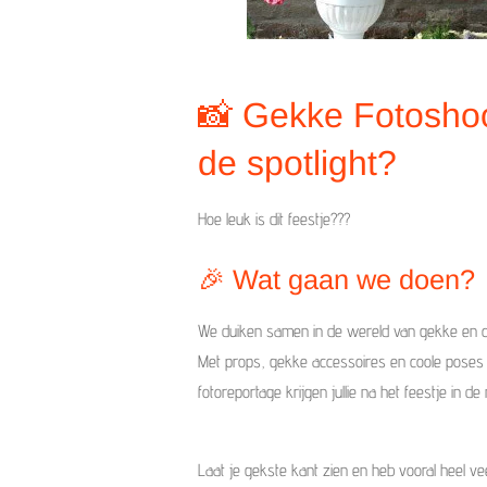
📸 Gekke Fotoshoo
de spotlight?
Hoe leuk is dit feestje???
🎉 Wat gaan we doen?
We duiken samen in de wereld van gekke en cr
Met props, gekke accessoires en coole poses 
fotoreportage krijgen jullie na het feestje in de
Laat je gekste kant zien en heb vooral heel vee