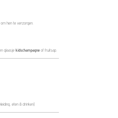
om hen te verzorgen.
en glaasje
kidschampagne
of fruitsap.
leiding, eten & drinken)