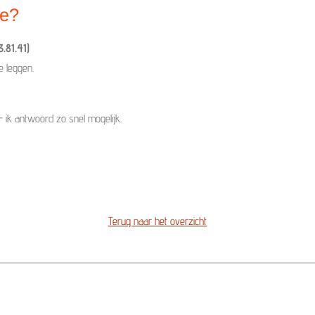
je?
.81.41)
 leggen.
 ik antwoord zo snel mogelijk.
Terug naar het overzicht