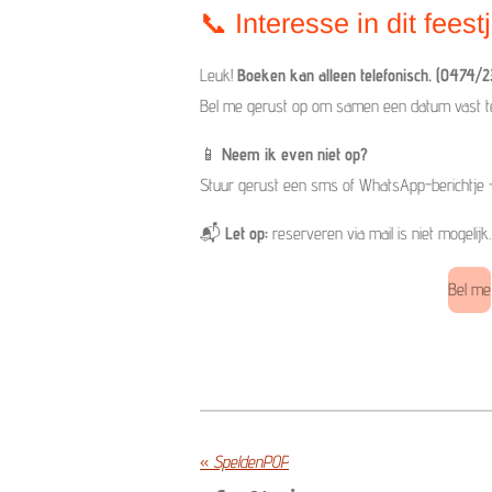
📞 Interesse in dit feest
Leuk!
Boeken kan alleen telefonisch.
(0474/23
Bel me gerust op om samen een datum vast te
📱
Neem ik even niet op?
Stuur gerust een sms of WhatsApp-berichtje –
📬
Let op:
reserveren via mail is niet mogelijk.
Bel me
«
SpeldenPOP