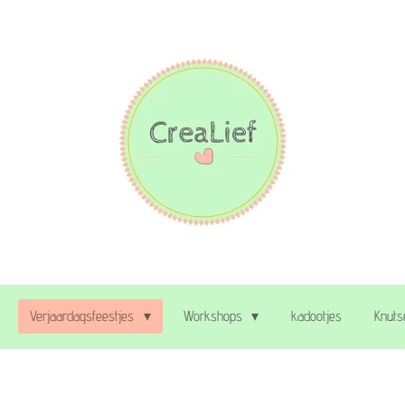
Verjaardagsfeestjes
Workshops
kadootjes
Knuts