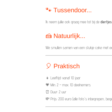
🐾 Tussendoor...
Ik neem jullie ook graag mee tot bij de
diertjes
🍰 Natuurlijk...
We smullen samen van een stukje cake met e
🎈 Praktisch
👧 Leeftijd: vanaf 10 jaar
💗 Min. 2 – max. 10 deelnemers
⏰ Duur: 2 uur
💸 Prijs: 200 euro (alle foto's inbegrepen, bege