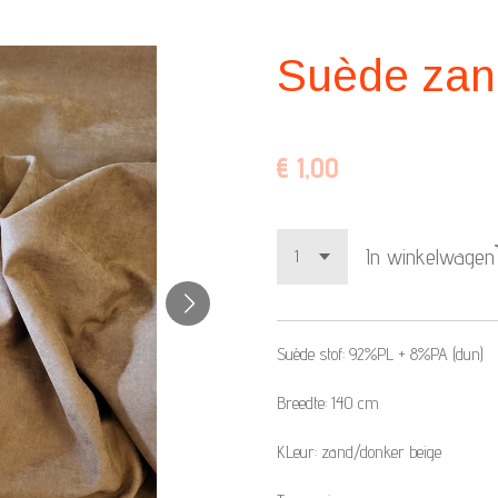
Suède zan
€ 1,00
In winkelwagen
Suède stof: 92%PL + 8%PA (dun)
Breedte: 140 cm
KLeur: zand/donker beige