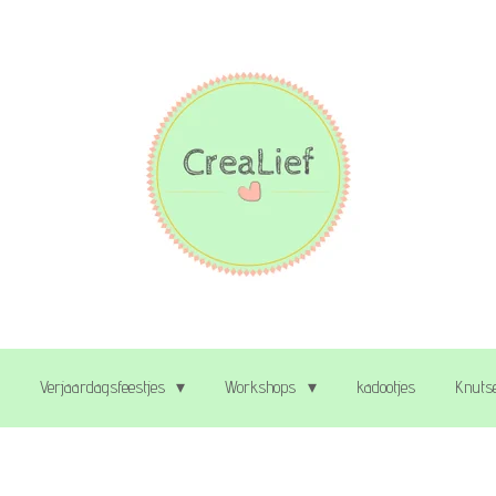
Verjaardagsfeestjes
Workshops
kadootjes
Knutse