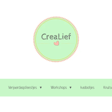
Verjaardagsfeestjes
Workshops
kadootjes
Knuts