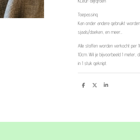
KLeur: olijfgroen
Toepassing
Kan onder andere gebruikt worden 
sjaals/doeken, en meer...
Alle stoffen worden verkocht per 
10cm. Wil je bijvoorbeeld 1 meter, 
in 1 stuk geknipt.
D
D
S
e
e
h
l
e
a
e
l
r
n
e