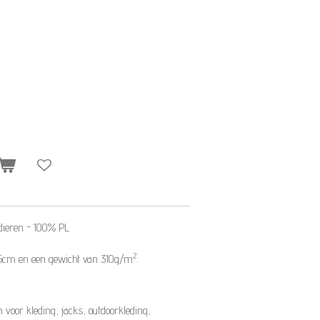
 dieren -
100% PL
2
145cm en een gewicht van 310g/m
.
voor kleding, jacks, outdoorkleding,