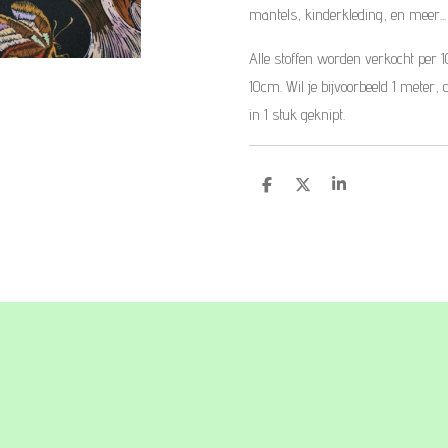
mantels, kinderkleding, en meer...
Alle stoffen worden verkocht per 
10cm. Wil je bijvoorbeeld 1 meter, 
in 1 stuk geknipt.
D
D
S
e
e
h
l
e
a
e
l
r
n
e