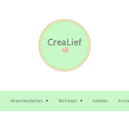
Verjaardagsfeestjes
Workshops
kadootjes
Knutse