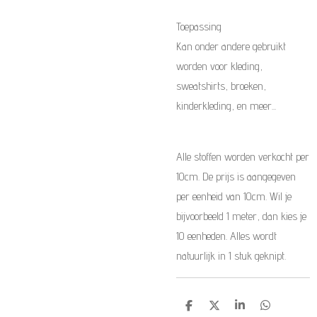
Toepassing
Kan onder andere gebruikt
worden voor kleding,
sweatshirts, broeken,
kinderkleding, en meer...
Alle stoffen worden verkocht per
10cm. De prijs is aangegeven
per eenheid van 10cm. Wil je
bijvoorbeeld 1 meter, dan kies je
10 eenheden. Alles wordt
natuurlijk in 1 stuk geknipt.
D
D
S
D