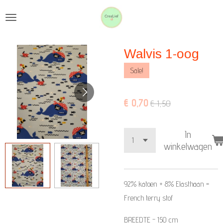
Ga
direct
naar
Walvis 1-oog
de
hoofdinhoud
Sale!
€ 0,70
€ 1,50
In
winkelwagen
92% katoen + 8% Elasthaan
=
French terry stof
BREEDTE - 150 cm