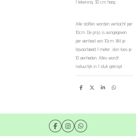
1 tekening: 30 cm hoog
Alle stoffen worden verkocht per
10cm. De prijs is aangegeven
per eenheid van 10cm. Wil je
bijvoorbeeld 1 meter, dan kies je
10 eenheden. Alles wordt
natuurlijk in 1 stuk geknipt.
D
D
S
D
e
e
h
e
l
e
a
l
e
l
r
e
n
e
n
F
I
W
a
n
h