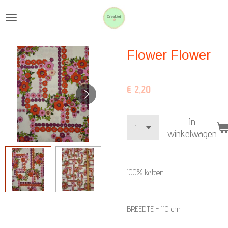
Ga
direct
naar
Flower Flower
de
hoofdinhoud
€ 2,20
In
winkelwagen
100% katoen
BREEDTE - 110 cm