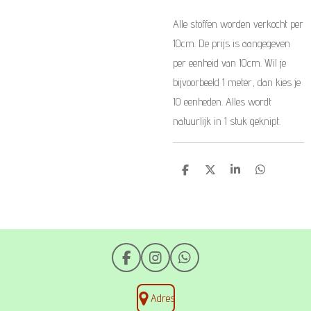
Alle stoffen worden verkocht per
10cm. De prijs is aangegeven
per eenheid van 10cm. Wil je
bijvoorbeeld 1 meter, dan kies je
10 eenheden. Alles wordt
natuurlijk in 1 stuk geknipt.
D
D
S
D
e
e
h
e
l
e
a
l
e
l
r
e
n
e
n
F
I
W
a
n
h
c
s
a
Adres
e
t
t