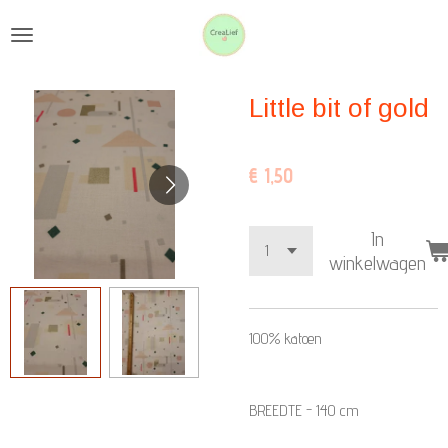
Ga
direct
naar
Little bit of gold
de
hoofdinhoud
€ 1,50
In
winkelwagen
100% katoen
BREEDTE - 140 cm