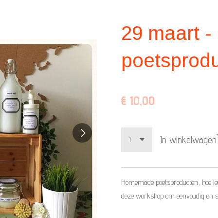
29 maart 
poetsprod
€ 10,00
In winkelwagen
Homemade poetsproducten, hoe leuk 
deze workshop om eenvoudig en sn