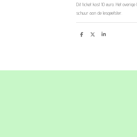
Dit ticket kost 10 euro. Het overige
schuur aan de lesgeefster.
D
D
S
e
e
h
l
e
a
e
l
r
n
e