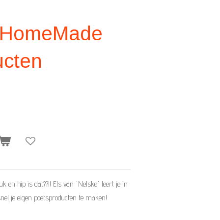
- HomeMade
ucten
en hip is dat??!! Els van 'Nelske' leert je in
el je eigen poetsproducten te maken!