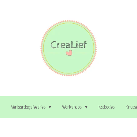
Verjaardagsfeestjes
Workshops
kadootjes
Knutse