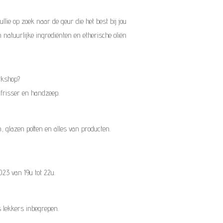
lie op zoek naar de geur die het best bij jou
natuurlijke ingrediënten en etherische oliën
rkshop?
risser en handzeep.
glazen potten en alles van producten.
3 van 19u tot 22u.
s lekkers inbegrepen.