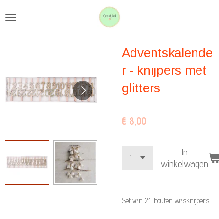
Ga
direct
naar
Adventskalende
de
hoofdinhoud
r - knijpers met
glitters
€ 8,00
In
winkelwagen
Set van 24 houten wasknijpers