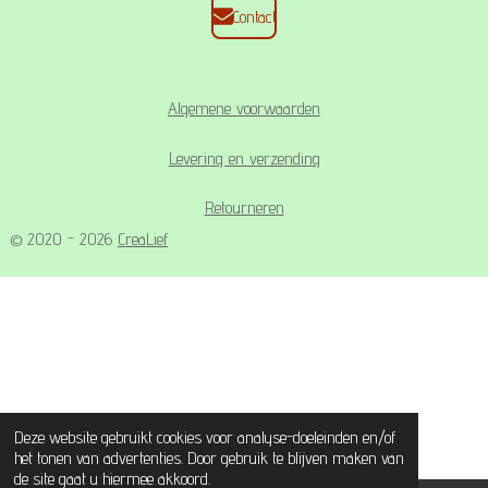
Contact
Algemene voorwaarden
Levering en verzending
Retourneren
© 2020 - 2026
CreaLief
Deze website gebruikt cookies voor analyse-doeleinden en/of
het tonen van advertenties. Door gebruik te blijven maken van
de site gaat u hiermee akkoord.