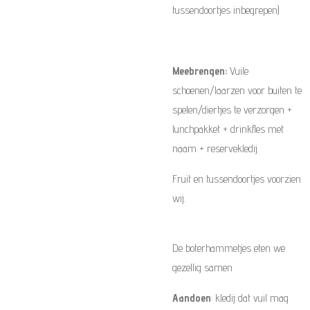
tussendoortjes inbegrepen)
Meebrengen:
Vuile
schoenen/laarzen voor buiten te
spelen/diertjes te verzorgen +
lunchpakket + drinkfles met
naam + reservekledij
Fruit en tussendoortjes voorzien
wij.
De boterhammetjes eten we
gezellig samen
Aandoen
: kledij dat vuil mag