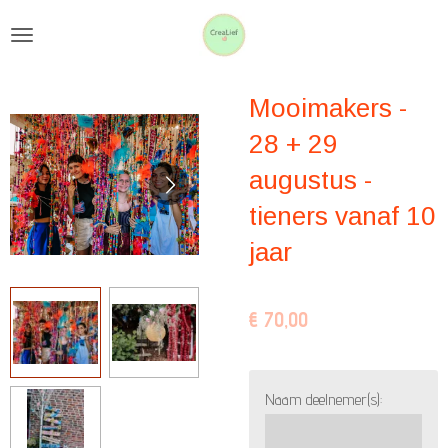
Ga
direct
naar
Mooimakers -
de
hoofdinhoud
28 + 29
augustus -
tieners vanaf 10
jaar
€ 70,00
Naam deelnemer(s):