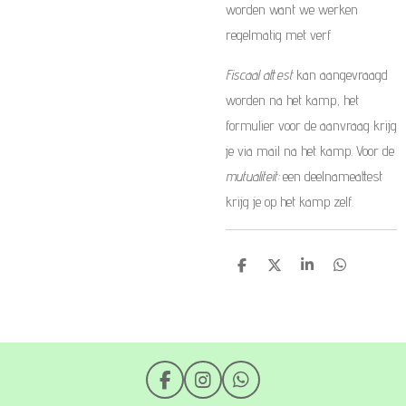
worden want we werken
regelmatig met verf
Fiscaal attest
kan aangevraagd
worden na het kamp, het
formulier voor de aanvraag krijg
je via mail na het kamp. Voor de
mutualiteit:
een deelnameattest
krijg je op het kamp zelf.
D
D
S
D
e
e
h
e
l
e
a
l
e
l
r
e
n
e
n
F
I
W
a
n
h