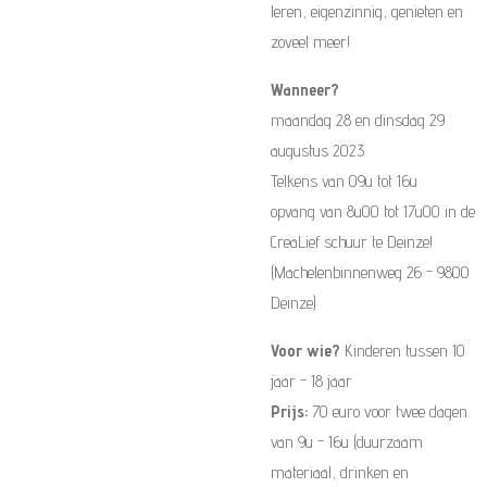
leren, eigenzinnig, genieten en
zoveel meer!
Wanneer?
maandag 28 en dinsdag 29
augustus 2023
Telkens van 09u tot 16u
opvang van 8u00 tot 17u00 in de
CreaLief schuur te Deinze!
(Machelenbinnenweg 26 - 9800
Deinze)
Voor wie?
Kinderen tussen 10
jaar - 18 jaar
Prijs:
70 euro voor twee dagen
van 9u - 16u (duurzaam
materiaal, drinken en