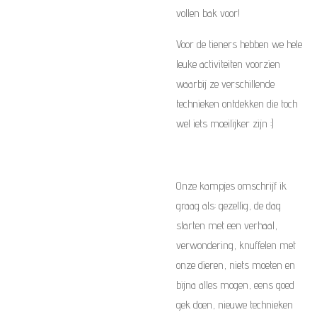
vollen bak voor!
Voor de tieners hebben we hele
leuke activiteiten voorzien
waarbij ze verschillende
technieken ontdekken die toch
wel iets moeilijker zijn :)
Onze kampjes omschrijf ik
graag als: gezellig, de dag
starten met een verhaal,
verwondering, knuffelen met
onze dieren, niets moeten en
bijna alles mogen, eens goed
gek doen, nieuwe technieken