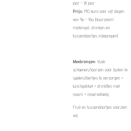
jaar - 18 jaar
Prijs:
140 euro voor vijf dagen
van 9u - 16u (duurzaam
materiaal, drinken en
tussendoortjes inbegrepen)
Meebrengen:
Vuile
schoenen/laarzen voor buiten te
spelen/diertjes te verzorgen +
lunchpakket + drinkfles met
naam + reservekledij
Fruit en tussendoortjes voorzien
wij.