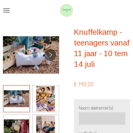
Ga
direct
naar
Knuffelkamp -
de
hoofdinhoud
teenagers vanaf
11 jaar - 10 tem
14 juli
€ 140,00
Naam deelnemer(s):