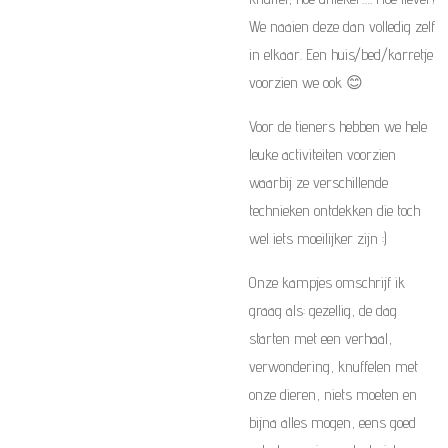
We naaien deze dan volledig zelf
in elkaar. Een huis/bed/karretje
voorzien we ook 😊
Voor de tieners hebben we hele
leuke activiteiten voorzien
waarbij ze verschillende
technieken ontdekken die toch
wel iets moeilijker zijn :)
Onze kampjes omschrijf ik
graag als: gezellig, de dag
starten met een verhaal,
verwondering, knuffelen met
onze dieren, niets moeten en
bijna alles mogen, eens goed