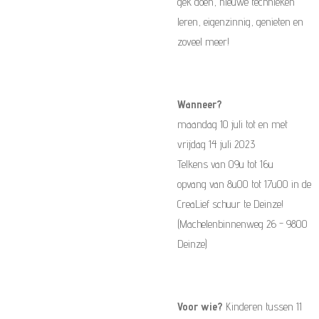
gek doen, nieuwe technieken
leren, eigenzinnig, genieten en
zoveel meer!
Wanneer?
maandag 10 juli tot en met
vrijdag 14 juli 2023
Telkens van 09u tot 16u
opvang van 8u00 tot 17u00 in de
CreaLief schuur te Deinze!
(Machelenbinnenweg 26 - 9800
Deinze)
Voor wie?
Kinderen tussen 11