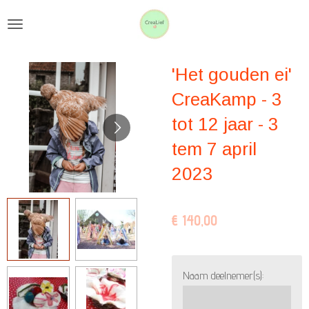
Ga
direct
naar
'Het gouden ei'
de
hoofdinhoud
CreaKamp - 3
tot 12 jaar - 3
tem 7 april
2023
€ 140,00
Naam deelnemer(s):