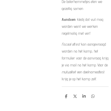
De boterhammetjes eten we
gezellig samen
Aandoen
: kledij dat vuil mag
worden want we werken
regelmatig met verf
Fiscaal attest
kan aangevraagd
worden na het kamp, het
formulier voor de aanvraag krijg
je via mail na het kamp. Voor de
mutualiteit:
een deelnameattest
krijg je op het kamp zelf.
D
D
S
D
e
e
h
e
l
e
a
l
e
l
r
e