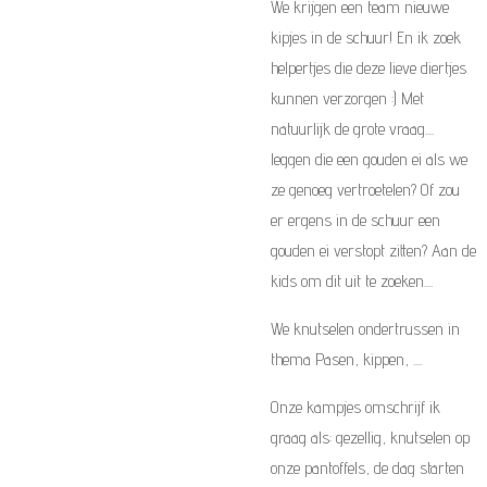
We krijgen een team nieuwe
kipjes in de schuur! En ik zoek
helpertjes die deze lieve diertjes
kunnen verzorgen :) Met
natuurlijk de grote vraag....
leggen die een gouden ei als we
ze genoeg vertroetelen? Of zou
er ergens in de schuur een
gouden ei verstopt zitten? Aan de
kids om dit uit te zoeken....
We knutselen ondertrussen in
thema Pasen, kippen, ....
Onze kampjes omschrijf ik
graag als: gezellig, knutselen op
onze pantoffels, de dag starten