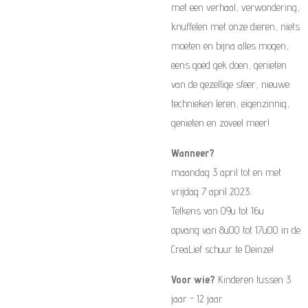
met een verhaal, verwondering,
knuffelen met onze dieren, niets
moeten en bijna alles mogen,
eens goed gek doen, genieten
van de gezellige sfeer, nieuwe
technieken leren, eigenzinnig,
genieten en zoveel meer!
Wanneer?
maandag 3 april tot en met
vrijdag 7 april 2023.
Telkens van 09u tot 16u
opvang van 8u00 tot 17u00 in de
CreaLief schuur te Deinze!
Voor wie?
Kinderen tussen 3
jaar - 12 jaar