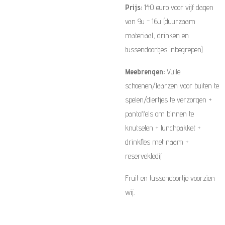
Prijs:
140 euro voor vijf dagen
van 9u - 16u (duurzaam
materiaal, drinken en
tussendoortjes inbegrepen)
Meebrengen:
Vuile
schoenen/laarzen voor buiten te
spelen/diertjes te verzorgen +
pantoffels om binnen te
knutselen + lunchpakket +
drinkfles met naam +
reservekledij
Fruit en tussendoortje voorzien
wij.