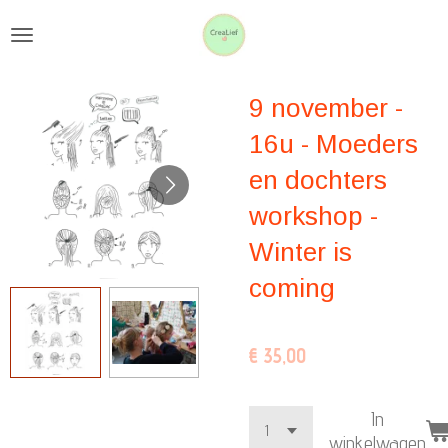
Ga
direct
naar
9 november -
de
hoofdinhoud
16u - Moeders
en dochters
workshop -
Winter is
coming
€ 35,00
In
winkelwagen