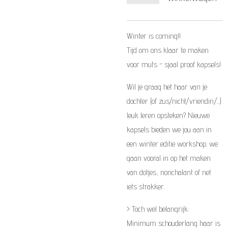
Winter is coming!!
Tijd om ons klaar te maken
voor muts - sjaal proof kapsels!
Wil je graag het haar van je
dochter (of zus/nicht/vriendin/...)
leuk leren opsteken? Nieuwe
kapsels bieden we jou aan in
een winter editie workshop. we
gaan vooral in op het maken
van dotjes, nonchalant of net
iets strakker.
> Toch wel belangrijk:
Minimum schouderlang haar is