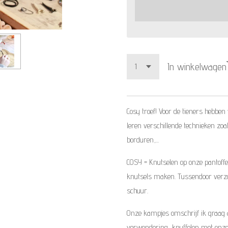
In winkelwagen
Cosy troef! Voor de tieners hebb
leren verschillende technieken zo
borduren,...
COSY = Knutselen op onze pantoffe
knutsels maken.
Tussendoor verzo
schuur.
Onze kampjes omschrijf ik graag al
verwondering, knuffelen met onze 