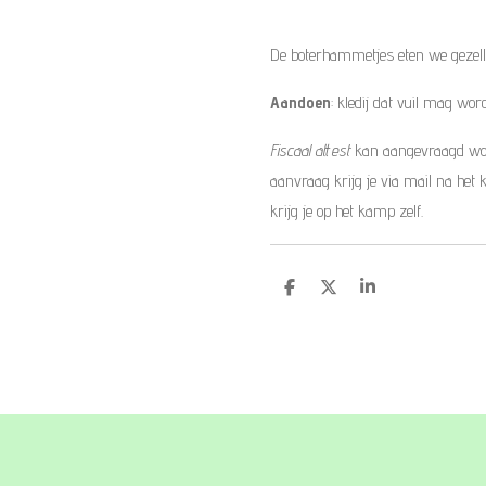
De boterhammetjes eten we geze
Aandoen
: kledij dat vuil mag w
Fiscaal attest
kan aangevraagd wor
aanvraag krijg je via mail na het
krijg je op het kamp zelf.
D
D
S
e
e
h
l
e
a
e
l
r
n
e