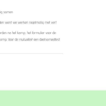
llig samen
orden want we werken regelmatig met verf
den na het kamp, het formulier voor de
 kamp. Voor de
mutualiteit:
een deelnameattest