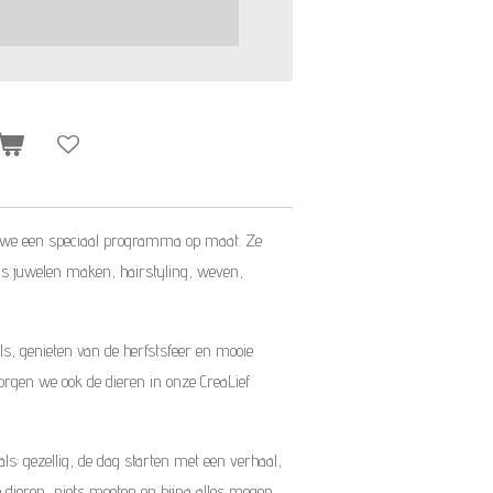
en we een speciaal programma op maat. Ze
als juwelen maken, hairstyling, weven,
ls, genieten van de herfstsfeer en mooie
rgen we ook de dieren in onze CreaLief
s: gezellig, de dag starten met een verhaal,
dieren, niets moeten en bijna alles mogen,