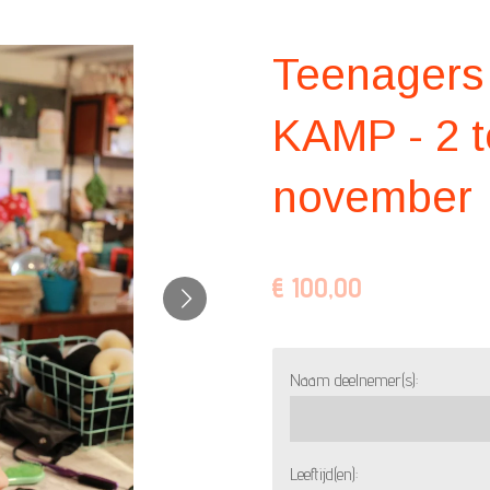
Teenagers 
KAMP - 2 
november
€ 100,00
Naam deelnemer(s):
Leeftijd(en):