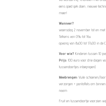
eens goed gek doen, nieuwe techni
meer!
Wanneer?
woensdag 2 november tot en met
Telkens van 09u tot 16u
opvang van 8u00 tot 17u00 in de C
Voor wie?
Kinderen tussen 10 jaa
Prijs:
100 euro voor drie dagen v
tussendoortjes inbegrepen)
Meebrengen:
Vuile schoenen/laarz
verzorgen + pantoffels om binnen 
naam
Fruit en tussendoortje voorzien wij