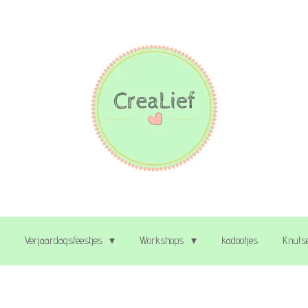
Verjaardagsfeestjes
Workshops
kadootjes
Knutse