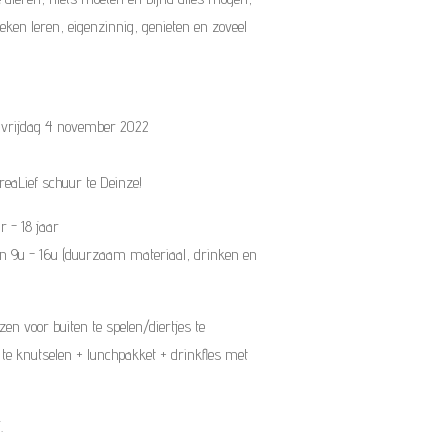
eken leren, eigenzinnig, genieten en zoveel
 vrijdag 4 november 2022
reaLief schuur te Deinze!
r - 18 jaar
an 9u - 16u (duurzaam materiaal, drinken en
en voor buiten te spelen/diertjes te
te knutselen + lunchpakket + drinkfles met
.