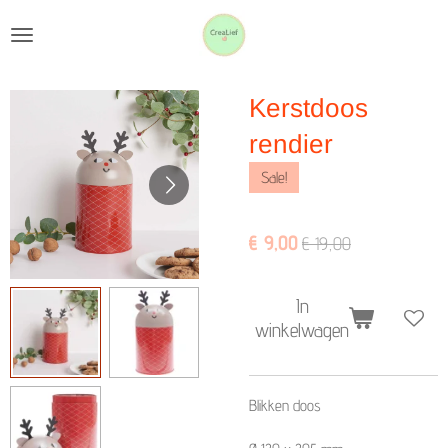
Ga
direct
naar
Kerstdoos
de
hoofdinhoud
rendier
Sale!
€ 9,00
€ 19,00
In
winkelwagen
Blikken doos