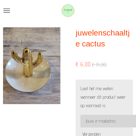
Ga
direct
naar
juwelenschaaltj
de
hoofdinhoud
e cactus
€ 6,00
€ 11,00
Laat het me weten
wanneer dit product weer
op voorraad is.
Verzenden