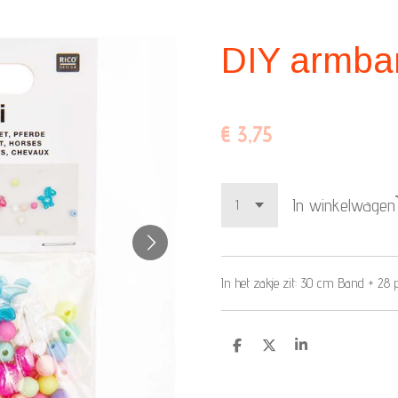
DIY armba
€ 3,75
In winkelwagen
In het zakje zit: 30 cm Band + 28 
D
D
S
e
e
h
l
e
a
e
l
r