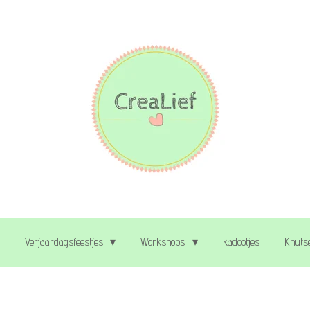
Verjaardagsfeestjes
Workshops
kadootjes
Knutse