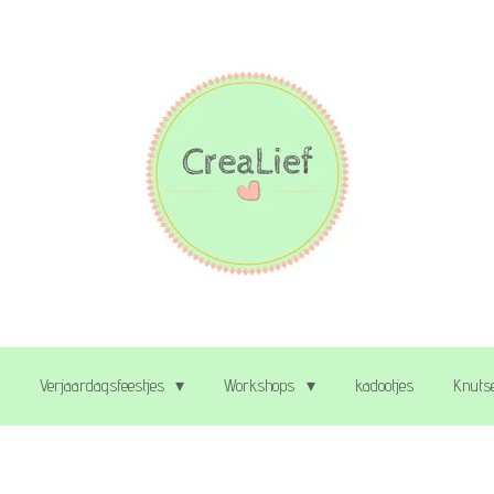
Verjaardagsfeestjes
Workshops
kadootjes
Knutse