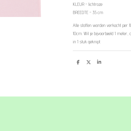
KLEUR - lichtroze
BREEDTE - 35 cm
Alle stoffen worden verkocht per 
10cm. Wil je bijvoorbeeld 1 meter, 
in 1 stuk geknipt.
D
D
S
e
e
h
l
e
a
e
l
r
n
e