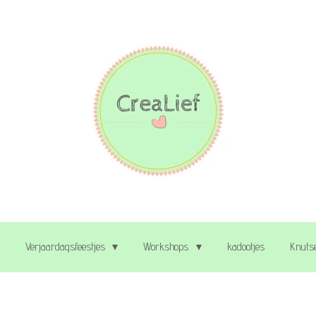
Verjaardagsfeestjes
Workshops
kadootjes
Knutse