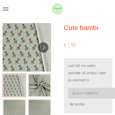
Ga
direct
naar
Cute bambi
de
hoofdinhoud
€ 1,40
Laat het me weten
wanneer dit product weer
op voorraad is.
Verzenden