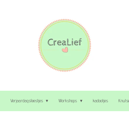
Verjaardagsfeestjes
Workshops
kadootjes
Knutse