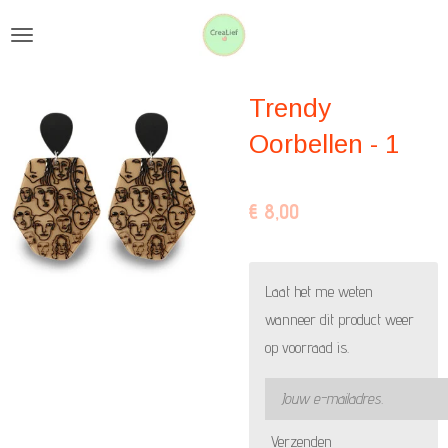
Ga
direct
naar
Trendy
de
hoofdinhoud
Oorbellen - 1
€ 8,00
Laat het me weten
wanneer dit product weer
op voorraad is.
Verzenden