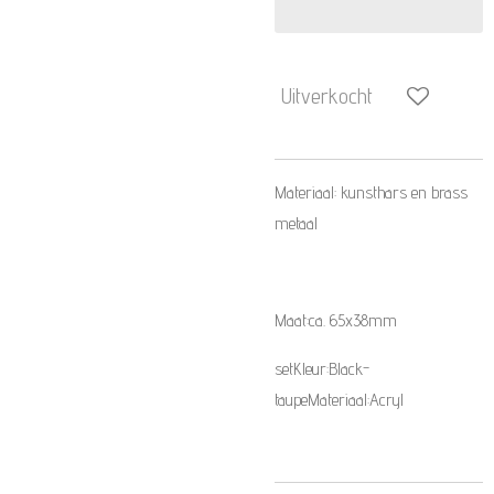
Uitverkocht
Materiaal: kunsthars en brass
metaal
Maat:ca. 65x38mm
setKleur:Black-
taupeMateriaal:Acryl