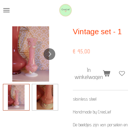
Ga
direct
naar
Vintage set - 1
de
hoofdinhoud
€ 45,00
In
winkelwagen
stainless steel
Handmade by CreaLief
De beeldjes zijn van porselein en