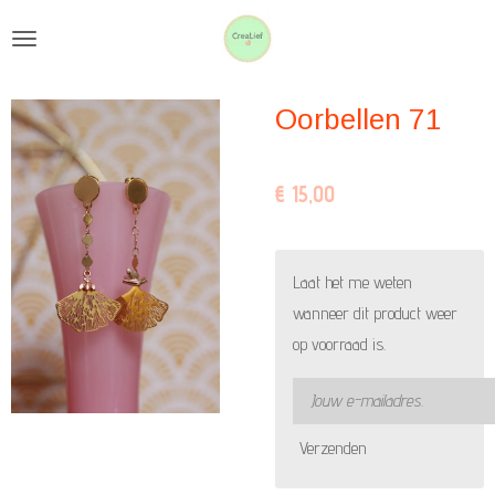
Ga
direct
naar
Oorbellen 71
de
hoofdinhoud
€ 15,00
Laat het me weten
wanneer dit product weer
op voorraad is.
Verzenden