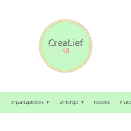
Verjaardagsfeestjes
Workshops
kadootjes
Knutse