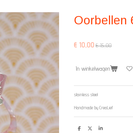
Oorbellen 
€ 10,00
€ 15,00
In winkelwagen
stainless steel
Handmade by CreaLief
D
D
S