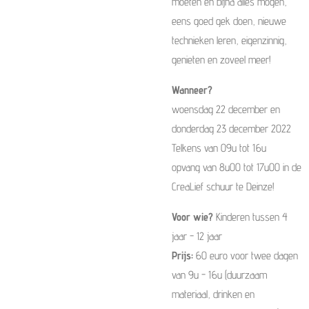
moeten en bijna alles mogen,
eens goed gek doen, nieuwe
technieken leren, eigenzinnig,
genieten en zoveel meer!
Wanneer?
woensdag 22 december en
donderdag 23 december 2022
Telkens van 09u tot 16u
opvang van 8u00 tot 17u00 in de
CreaLief schuur te Deinze!
Voor wie?
Kinderen tussen 4
jaar - 12 jaar
Prijs:
60 euro voor twee dagen
van 9u - 16u (duurzaam
materiaal, drinken en