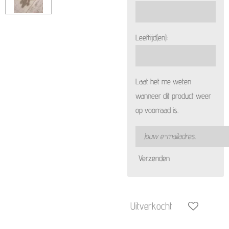
Leeftijd(en):
Laat het me weten
wanneer dit product weer
op voorraad is.
Verzenden
Uitverkocht