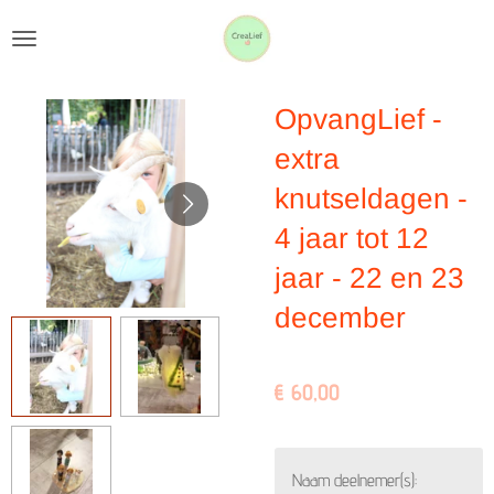
Ga
direct
naar
OpvangLief -
de
hoofdinhoud
extra
knutseldagen -
4 jaar tot 12
jaar - 22 en 23
december
€ 60,00
Naam deelnemer(s):