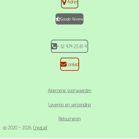
Adres
e
t
t
b
a
s
o
g
A
Google Review
o
r
p
k
a
p
m
+ 32 474 23 81 41
Contact
Algemene voorwaarden
Levering en verzending
Retourneren
© 2020 - 2026
CreaLief