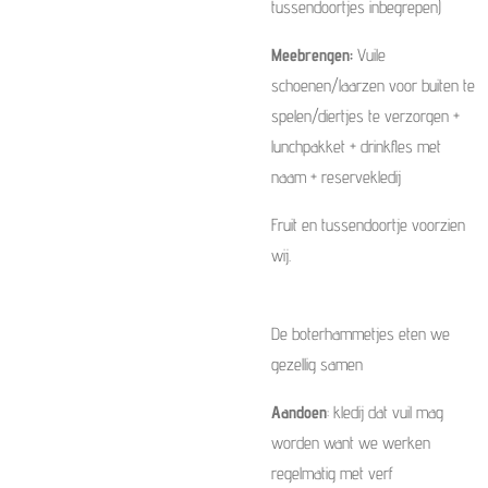
tussendoortjes inbegrepen)
Meebrengen:
Vuile
schoenen/laarzen voor buiten te
spelen/diertjes te verzorgen +
lunchpakket + drinkfles met
naam + reservekledij
Fruit en tussendoortje voorzien
wij.
De boterhammetjes eten we
gezellig samen
Aandoen
: kledij dat vuil mag
worden want we werken
regelmatig met verf