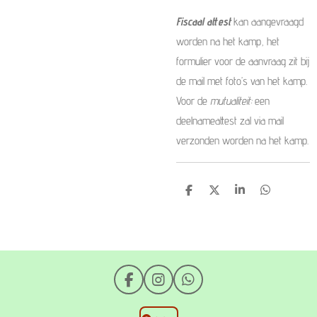
Fiscaal attest
kan aangevraagd
worden na het kamp, het
formulier voor de aanvraag zit bij
de mail met foto’s van het kamp.
Voor de
mutualiteit:
een
deelnameattest zal via mail
verzonden worden na het kamp.
D
D
S
D
e
e
h
e
l
e
a
l
e
l
r
e
n
e
n
F
I
W
a
n
h
c
s
a