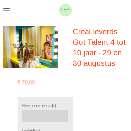
Ga
direct
naar
CreaLieverds
de
hoofdinhoud
Got Talent 4 tot
10 jaar - 29 en
30 augustus
€ 70,00
Naam deelnemer(s)
Leeftijd(en)