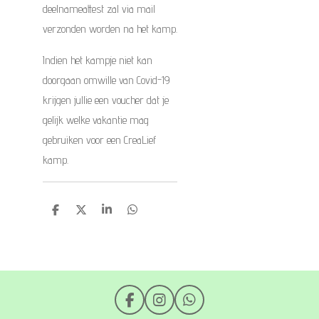
deelnameattest zal via mail
verzonden worden na het kamp.
Indien het kampje niet kan
doorgaan omwille van Covid-19
krijgen jullie een voucher dat je
gelijk welke vakantie mag
gebruiken voor een CreaLief
kamp.
D
D
S
D
e
e
h
e
l
e
a
l
e
l
r
e
n
e
n
F
I
W