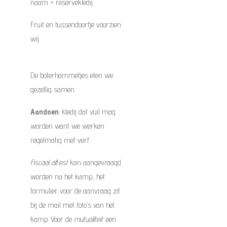
naam + reservekledij
Fruit en tussendoortje voorzien
wij.
De boterhammetjes eten we
gezellig samen
Aandoen
: kledij dat vuil mag
worden want we werken
regelmatig met verf
Fiscaal attest
kan aangevraagd
worden na het kamp, het
formulier voor de aanvraag zit
bij de mail met foto’s van het
kamp. Voor de
mutualiteit:
een