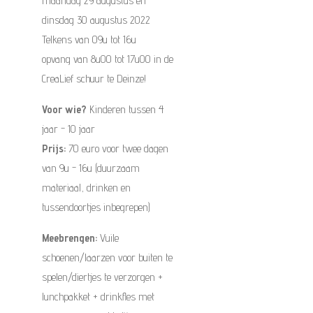
maandag 29 augustus en
dinsdag 30 augustus 2022
Telkens van 09u tot 16u
opvang van 8u00 tot 17u00 in de
CreaLief schuur te Deinze!
Voor wie?
Kinderen tussen 4
jaar - 10 jaar
Prijs:
70 euro voor twee dagen
van 9u - 16u (duurzaam
materiaal, drinken en
tussendoortjes inbegrepen)
Meebrengen:
Vuile
schoenen/laarzen voor buiten te
spelen/diertjes te verzorgen +
lunchpakket + drinkfles met