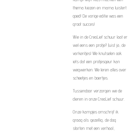
thema kiezen en mama luistert
goed! De vorige editie was een
groot succes!
Wie in de CreaLief schuur laat er
wel eens een protje? Juist ja, de
varkentjes! We knutselen ook
iets dat een protjesgeur kan
wegwerken. We leren alles over
scheetjes en boertjes.
Tussendoor verzorgen we de
dieren in onze CreaLief schuur.
Onze kampjes omschrijf ik
graag als: gezellig, de dag
starten met een verhaal,