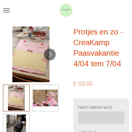
Ga
direct
naar
Protjes en zo -
de
hoofdinhoud
CreaKamp
Paasvakantie
4/04 tem 7/04
€ 120,00
Naam deelnemer(s):