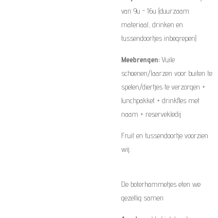
van 9u - 16u (duurzaam
materiaal, drinken en
tussendoortjes inbegrepen)
Meebrengen:
Vuile
schoenen/laarzen voor buiten te
spelen/diertjes te verzorgen +
lunchpakket + drinkfles met
naam + reservekledij
Fruit en tussendoortje voorzien
wij.
De boterhammetjes eten we
gezellig samen