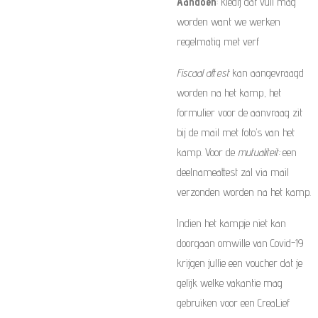
Aandoen
: kledij dat vuil mag
worden want we werken
regelmatig met verf
Fiscaal attest
kan aangevraagd
worden na het kamp, het
formulier voor de aanvraag zit
bij de mail met foto’s van het
kamp. Voor de
mutualiteit:
een
deelnameattest zal via mail
verzonden worden na het kamp.
Indien het kampje niet kan
doorgaan omwille van Covid-19
krijgen jullie een voucher dat je
gelijk welke vakantie mag
gebruiken voor een CreaLief