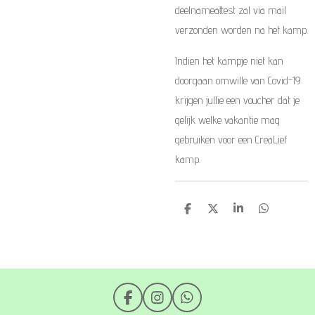
deelnameattest zal via mail
verzonden worden na het kamp.
Indien het kampje niet kan
doorgaan omwille van Covid-19
krijgen jullie een voucher dat je
gelijk welke vakantie mag
gebruiken voor een CreaLief
kamp.
D
D
S
D
e
e
h
e
l
e
a
l
e
l
r
e
n
e
n
F
I
W