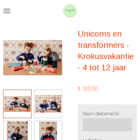
Ga
direct
naar
Unicorns en
de
hoofdinhoud
transformers -
Krokusvakantie
- 4 tot 12 jaar
€ 120,00
Naam deelnemer(s):