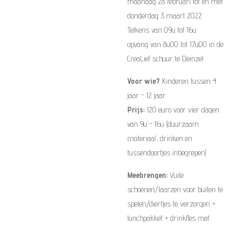
maandag 28 februari tot en met
donderdag 3 maart 2022
Telkens van 09u tot 16u
opvang van 8u00 tot 17u00 in de
CreaLief schuur te Deinze!
Voor wie?
Kinderen tussen 4
jaar - 12 jaar
Prijs:
120 euro voor vier dagen
van 9u - 16u (duurzaam
materiaal, drinken en
tussendoortjes inbegrepen)
Meebrengen:
Vuile
schoenen/laarzen voor buiten te
spelen/diertjes te verzorgen +
lunchpakket + drinkfles met