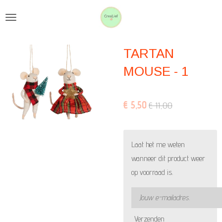
Ga
direct
naar
TARTAN
de
hoofdinhoud
MOUSE - 1
€ 5,50
€ 11,00
Laat het me weten
wanneer dit product weer
op voorraad is.
Verzenden