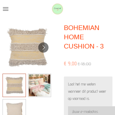
Ga
direct
naar
BOHEMIAN
de
hoofdinhoud
HOME
CUSHION - 3
€ 9,00
€ 18,00
Laat het me weten
wanneer dit product weer
op voorraad is.