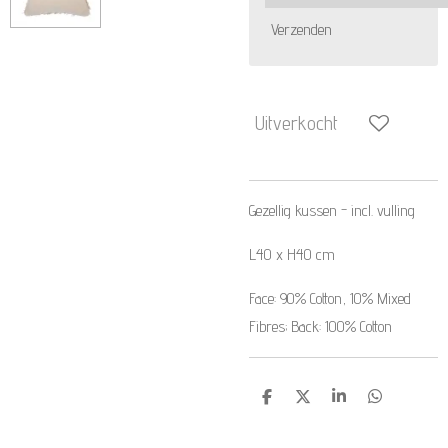
Verzenden
Uitverkocht
Gezellig kussen - incl. vulling
L40 x H40 cm
Face: 90% Cotton, 10% Mixed
Fibres; Back: 100% Cotton
D
D
S
D
e
e
h
e
l
e
a
l