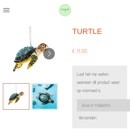
Ga
direct
naar
TURTLE
de
hoofdinhoud
€ 11,00
Laat het me weten
wanneer dit product weer
op voorraad is.
Verzenden