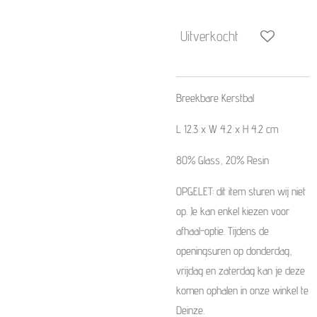
Uitverkocht
Breekbare Kerstbal
L 12.3 x W 4.2 x H 4.2 cm
80% Glass, 20% Resin
OPGELET: dit item sturen wij niet
op. Je kan enkel kiezen voor
afhaal-optie. Tijdens de
openingsuren op donderdag,
vrijdag en zaterdag kan je deze
komen ophalen in onze winkel te
Deinze.