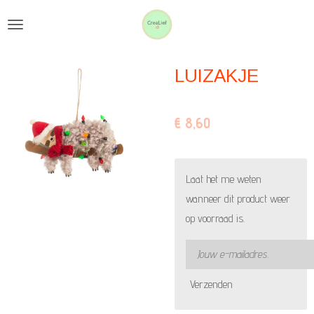
Ga
direct
naar
LUIZAKJE
de
hoofdinhoud
€ 8,60
Laat het me weten
wanneer dit product weer
op voorraad is.
Verzenden