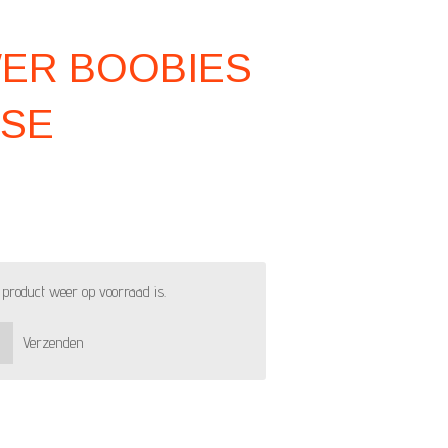
WER BOOBIES
ASE
product weer op voorraad is.
Verzenden