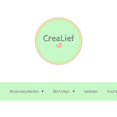
Verjaardagsfeestjes
Workshops
kadootjes
Knutse