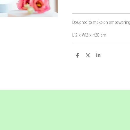
Designed to make an empowering
L12 x W12 x H20 cm
D
D
S
e
e
h
l
e
a
e
l
r
n
e