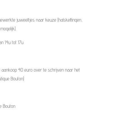
fgewerkte juweeltjes naar keuze (halskettingen,
mogelijk).
n 14u tot 17u
 de aankoop 40 euro over te schrijven naar het
utique Bouton)
ue Bouton