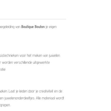
egeleiding van
Boutique Bouton
je eigen
asistechnieken voor het maken van juwelen
r worden verschillende uitgewerkte
atie.
aken. Laat je leiden door je creativiteit en de
en juwelenonderdeeltjes. Alle materiaal wordt
egrepen.