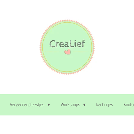
Verjaardagsfeestjes
Workshops
kadootjes
Knuts