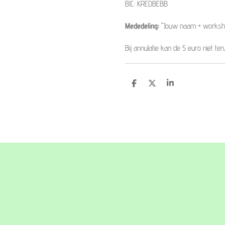
BIC: KREDBEBB
Mededeling: "
Jouw naam + worksh
Bij annulatie kan de 5 euro niet te
D
D
S
e
e
h
l
e
a
e
l
r
n
e