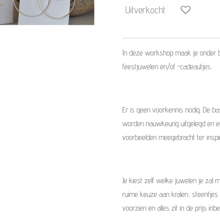
Uitverkocht
In deze workshop maak je onder b
feestjuwelen en/of -cadeautjes.
Er is geen voorkennis nodig. De b
worden nauwkeurig uitgelegd en e
voorbeelden meegebracht ter inspir
Je kiest zelf welke juwelen je zal m
ruime keuze aan kralen, steentjes 
voorzien en alles zit in de prijs inb