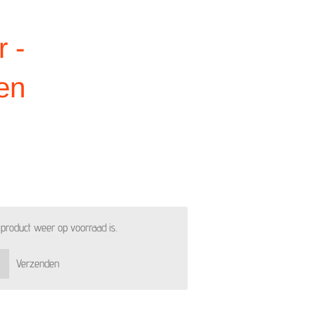
 -
en
product weer op voorraad is.
Verzenden