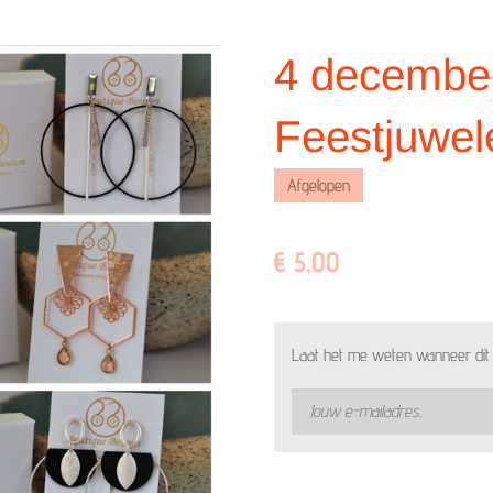
4 december
Feestjuwel
Afgelopen
€ 5,00
Laat het me weten wanneer dit 