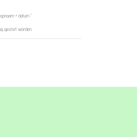
opnaam + datum "
rug gestort worden.