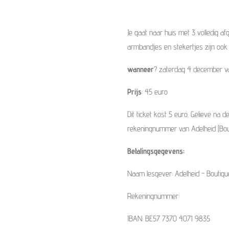
Je gaat naar huis met 3 volledig a
armbandjes en stekertjes zijn ook 
wanneer
? zaterdag 4 december va
Prijs
: 45 euro
Dit ticket kost 5 euro. Gelieve na
rekeningnummer van Adelheid (Bo
Betalingsgegevens:
Naam lesgever: Adelheid - Boutiq
Rekeningnummer:
IBAN: BE57 7370 4071 9835