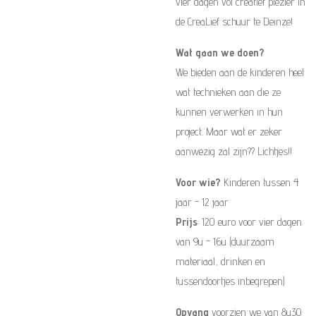
vier dagen vol creatief plezier in
de CreaLief schuur te Deinze!
Wat gaan we doen?
We bieden aan de kinderen heel
wat technieken aan die ze
kunnen verwerken in hun
project. Maar wat er zeker
aanwezig zal zijn?? Lichtjes!!
Voor wie?
Kinderen tussen 4
jaar - 12 jaar
Prijs
: 120 euro voor vier dagen
van 9u - 16u (duurzaam
materiaal, drinken en
tussendoortjes inbegrepen)
Opvang
voorzien we van 8u30