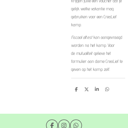
krijgen jullie een voucher dat je
gelijk welke vakantie mag
gebruiken voor een CreaLief
kamp.
Fiscaal attest
kan aangevraagd
worden na het kamp. Voor
de
mutualiteit:
gelieve het
formulier aan dame CreaLief te
geven op het kamp zelf.
D
D
S
D
e
e
h
e
l
e
a
l
e
l
r
e
n
e
n
F
I
W