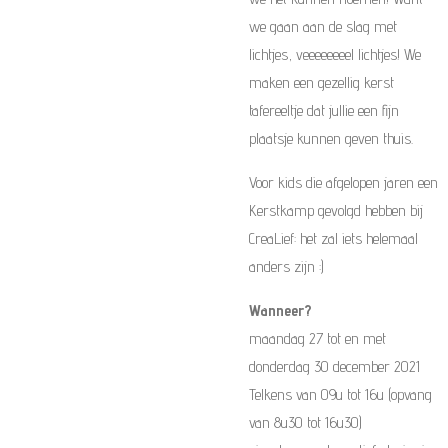
we gaan aan de slag met
lichtjes, veeeeeeeel lichtjes! We
maken een gezellig kerst
tafereeltje dat jullie een fijn
plaatsje kunnen geven thuis.
Voor kids die afgelopen jaren een
Kerstkamp gevolgd hebben bij
CreaLief: het zal iets helemaal
anders zijn :)
Wanneer?
maandag 27 tot en met
donderdag 30 december 2021
Telkens van 09u tot 16u (opvang
van 8u30 tot 16u30)