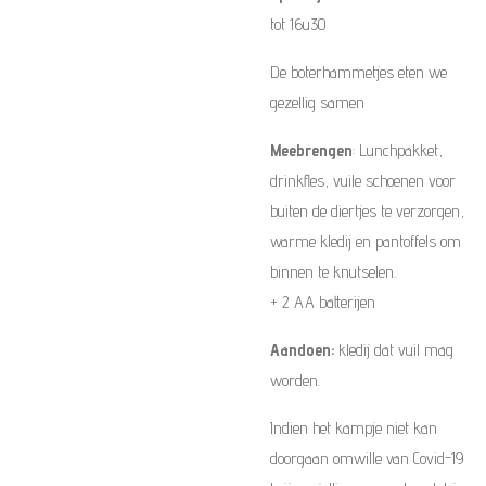
tot 16u30
De boterhammetjes eten we
gezellig samen
Meebrengen
: Lunchpakket,
drinkfles, vuile schoenen voor
buiten de diertjes te verzorgen,
warme kledij en pantoffels om
binnen te knutselen.
+ 2 AA batterijen
Aandoen:
kledij dat vuil mag
worden.
Indien het kampje niet kan
doorgaan omwille van Covid-19