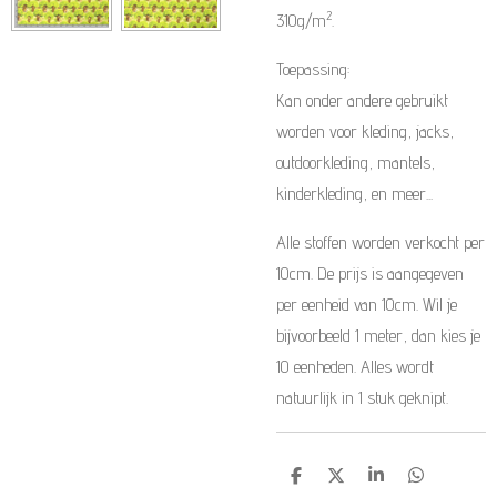
2
310g/m
.
Toepassing:
Kan onder andere gebruikt
worden voor kleding, jacks,
outdoorkleding, mantels,
kinderkleding, en meer...
Alle stoffen worden verkocht per
10cm. De prijs is aangegeven
per eenheid van 10cm. Wil je
bijvoorbeeld 1 meter, dan kies je
10 eenheden. Alles wordt
natuurlijk in 1 stuk geknipt.
D
D
S
D