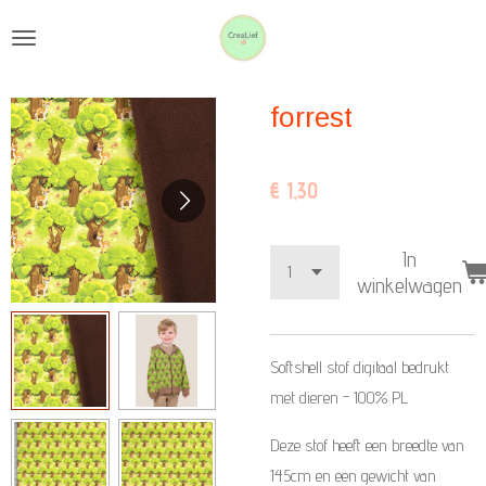
Ga
direct
naar
forrest
de
hoofdinhoud
€ 1,30
In
winkelwagen
Softshell stof digitaal bedrukt
met dieren -
100% PL
Deze stof heeft een breedte van
145cm en een gewicht van